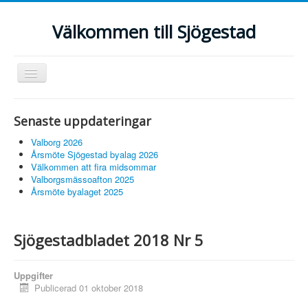
Välkommen till Sjögestad
Visa/dölj
navigering
Hem
Senaste uppdateringar
Fiber
Valborg 2026
Föreningar
Årsmöte Sjögestad byalag 2026
Välkommen att fira midsommar
Anslagstavlan
Valborgsmässoafton 2025
Årsmöte byalaget 2025
Grannsamverkan
Bildgalleri
Sjögestadbladet 2018 Nr 5
Sjögestadbladet
Uppgifter
Publicerad 01 oktober 2018