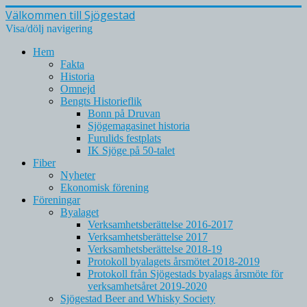
Välkommen till Sjögestad
Visa/dölj navigering
Hem
Fakta
Historia
Omnejd
Bengts Historieflik
Bonn på Druvan
Sjögemagasinet historia
Furulids festplats
IK Sjöge på 50-talet
Fiber
Nyheter
Ekonomisk förening
Föreningar
Byalaget
Verksamhetsberättelse 2016-2017
Verksamhetsberättelse 2017
Verksamhetsberättelse 2018-19
Protokoll byalagets årsmötet 2018-2019
Protokoll från Sjögestads byalags årsmöte för
verksamhetsåret 2019-2020
Sjögestad Beer and Whisky Society