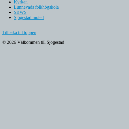
Kyrkan
Lunnevads folkhögskola
SBWS
Sjögestad motell
Tillbaka till toppen
© 2026 Välkommen till Sjögestad