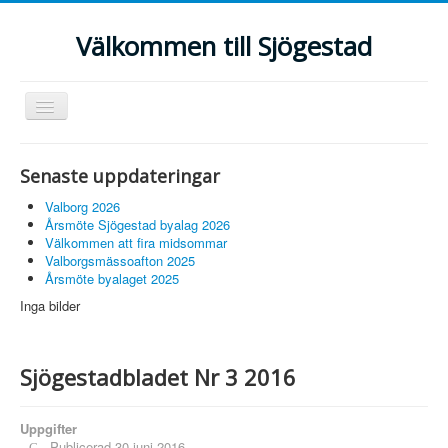
Välkommen till Sjögestad
Visa/dölj
navigering
Hem
Senaste uppdateringar
Fiber
Valborg 2026
Föreningar
Årsmöte Sjögestad byalag 2026
Välkommen att fira midsommar
Anslagstavlan
Valborgsmässoafton 2025
Årsmöte byalaget 2025
Grannsamverkan
Inga bilder
Bildgalleri
Sjögestadbladet
Sjögestadbladet Nr 3 2016
Uppgifter
Publicerad 30 juni 2016