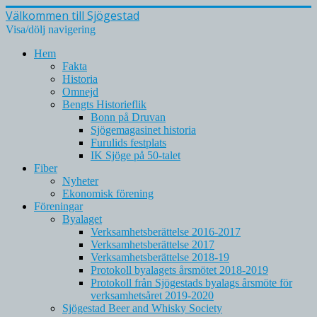
Välkommen till Sjögestad
Visa/dölj navigering
Hem
Fakta
Historia
Omnejd
Bengts Historieflik
Bonn på Druvan
Sjögemagasinet historia
Furulids festplats
IK Sjöge på 50-talet
Fiber
Nyheter
Ekonomisk förening
Föreningar
Byalaget
Verksamhetsberättelse 2016-2017
Verksamhetsberättelse 2017
Verksamhetsberättelse 2018-19
Protokoll byalagets årsmötet 2018-2019
Protokoll från Sjögestads byalags årsmöte för
verksamhetsåret 2019-2020
Sjögestad Beer and Whisky Society