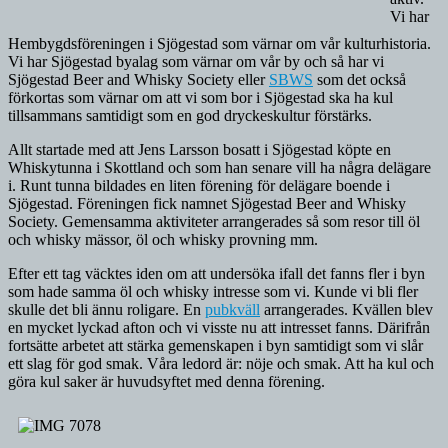
Vi har
Hembygdsföreningen i Sjögestad som värnar om vår kulturhistoria.
Vi har Sjögestad byalag som värnar om vår by och så har vi
Sjögestad Beer and Whisky Society eller
SBWS
som det också
förkortas som värnar om att vi som bor i Sjögestad ska ha kul
tillsammans samtidigt som en god dryckeskultur förstärks.
Allt startade med att Jens Larsson bosatt i Sjögestad köpte en
Whiskytunna i Skottland och som han senare vill ha några delägare
i. Runt tunna bildades en liten förening för delägare boende i
Sjögestad. Föreningen fick namnet Sjögestad Beer and Whisky
Society. Gemensamma aktiviteter arrangerades så som resor till öl
och whisky mässor, öl och whisky provning mm.
Efter ett tag väcktes iden om att undersöka ifall det fanns fler i byn
som hade samma öl och whisky intresse som vi. Kunde vi bli fler
skulle det bli ännu roligare. En
pubkväll
arrangerades. Kvällen blev
en mycket lyckad afton och vi visste nu att intresset fanns. Därifrån
fortsätte arbetet att stärka gemenskapen i byn samtidigt som vi slår
ett slag för god smak. Våra ledord är: nöje och smak. Att ha kul och
göra kul saker är huvudsyftet med denna förening.