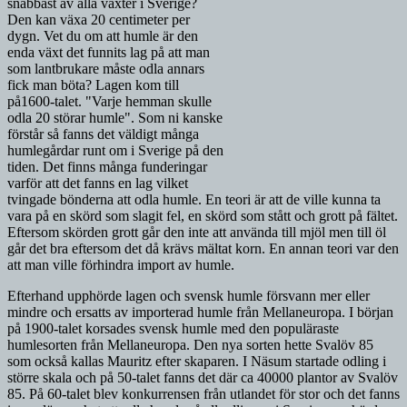
snabbast av alla växter i Sverige?
Den kan växa 20 centimeter per
dygn. Vet du om att humle är den
enda växt det funnits lag på att man
som lantbrukare måste odla annars
fick man böta? Lagen kom till
på1600-talet. "Varje hemman skulle
odla 20 störar humle". Som ni kanske
förstår så fanns det väldigt många
humlegårdar runt om i Sverige på den
tiden. Det finns många funderingar
varför att det fanns en lag vilket
tvingade bönderna att odla humle. En teori är att de ville kunna ta
vara på en skörd som slagit fel, en skörd som stått och grott på fältet.
Eftersom skörden grott går den inte att använda till mjöl men till öl
går det bra eftersom det då krävs mältat korn. En annan teori var den
att man ville förhindra import av humle.
Efterhand upphörde lagen och svensk humle försvann mer eller
mindre och ersatts av importerad humle från Mellaneuropa. I början
på 1900-talet korsades svensk humle med den populäraste
humlesorten från Mellaneuropa. Den nya sorten hette Svalöv 85
som också kallas Mauritz efter skaparen. I Näsum startade odling i
större skala och på 50-talet fanns det där ca 40000 plantor av Svalöv
85. På 60-talet blev konkurrensen från utlandet för stor och det fanns