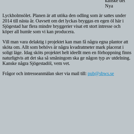
kanske det
Nya
Lyckholmsölet. Planen är att utöka den odling som är sattes under
2014 till nästa år. Oavsett om det lyckas bryggas en egen öl här i
Sjögestad har flera mindre bryggerier visat ett stort intresse och
köper all humle som vi kan producera.
Vill man vara delaktig i projektet kan man få några egna plantor att
sköta om. Allt som behövs är några kvadratmeter mark placerat i
soligt läge. Idag sköts projektet helt ideellt men en förhoppning finns
naturligtvis att det ska så småningom ska ge någon typ av utdelning.
Kanske några Sjögestadöl, vem vet.
Frågor och intresseanmälan sker via mail till:
pub@sbws.se