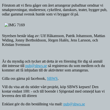
Förutom att vi flera gåger om året arrangerar pubaftnar orndnar vi
smakprovningar, studieresor, cykelfest, danskurs, teater, bygger pub,
odlar gammal svensk humle som vi brygger öl på.
Styrelsen består idag av: Ulf Håkansson, Patrik Johansson, Mattias
Widing, Jonny Bertholdsson, Jörgen Halén, Jens Larsson, och
Kristian Svensson
Är du myndig och tycker att detta är en förening för dig så anmäl
ditt intresse till
pub@sbws.se
så registreras du som medlem och du
kommer att få inbjudan till de aktiviteter som arrangeras.
Gilla oss gärna på facebook,
SBWS
.
Vill du visa att du stöder vårt projekt, köp SBWS kepsen! Den
kostar endast 100: - och till boende i Sjögestad med omnejd kan vi
leverera den till dörren
Enklast gör du din beställning via mail:
pub@sbws.se