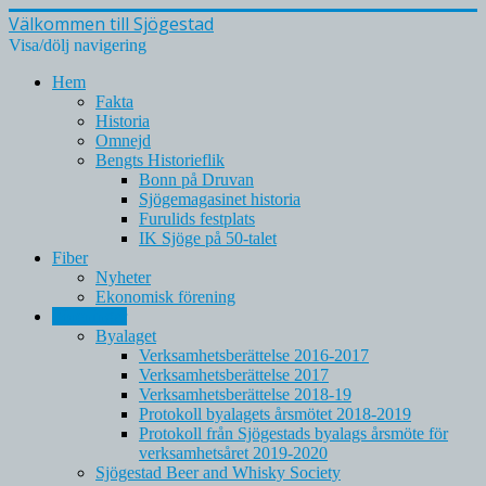
Välkommen till Sjögestad
Visa/dölj navigering
Hem
Fakta
Historia
Omnejd
Bengts Historieflik
Bonn på Druvan
Sjögemagasinet historia
Furulids festplats
IK Sjöge på 50-talet
Fiber
Nyheter
Ekonomisk förening
Föreningar
Byalaget
Verksamhetsberättelse 2016-2017
Verksamhetsberättelse 2017
Verksamhetsberättelse 2018-19
Protokoll byalagets årsmötet 2018-2019
Protokoll från Sjögestads byalags årsmöte för
verksamhetsåret 2019-2020
Sjögestad Beer and Whisky Society