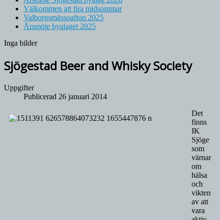
Välkommen att fira midsommar
Valborgsmässoafton 2025
Årsmöte byalaget 2025
Inga bilder
Sjögestad Beer and Whisky Society
Uppgifter
Publicerad 26 januari 2014
Det
finns
IK
Sjöge
som
värnar
om
hälsa
och
vikten
av att
vara
aktiv.