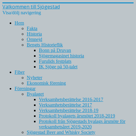
Välkommen till Sjögestad
Visa/dölj navigering
Hem
Fakta
Historia
Omnejd
Bengts Historieflik
Bonn på Druvan
Sjögemagasinet historia
Furulids festplats
IK Sjöge på 50-talet
Fiber
Nyheter
Ekonomisk förening
Föreningar
Byalaget
Verksamhetsberättelse 2016-2017
Verksamhetsberättelse 2017
Verksamhetsberättelse 2018-19
Protokoll byalagets årsmötet 2018-2019
Protokoll från Sjögestads byalags årsmöte för
verksamhetsåret 2019-2020
Sjögestad Beer and Whisky Society