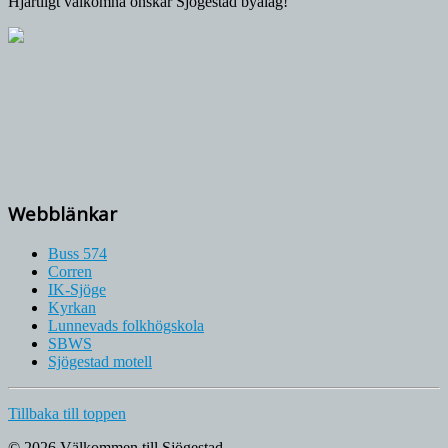
Hjärtligt välkomna önskar Sjögestad byalag!
Webblänkar
Buss 574
Corren
IK-Sjöge
Kyrkan
Lunnevads folkhögskola
SBWS
Sjögestad motell
Tillbaka till toppen
© 2026 Välkommen till Sjögestad